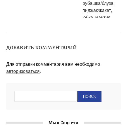
Скидка 30% на
чистку: платье
бальное/
ДОБАВИТЬ КОММЕНТАРИЙ
коктейльное/
вечернее, рубашка/
блуза, пиджак/
Для отправки комментария вам необходимо
жакет, юбка,
мантия судейская
авторизоваться
.
Мы в Соцсети