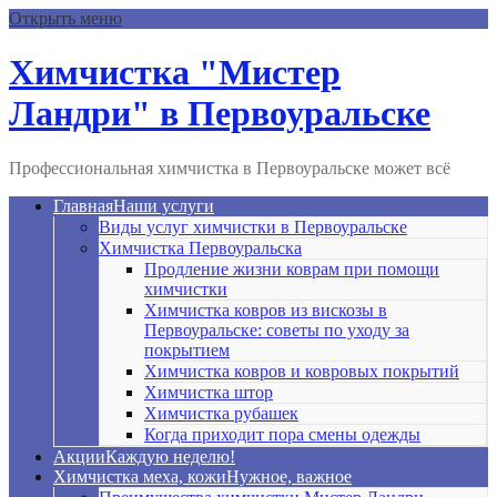
Открыть меню
Химчистка "Мистер
Ландри" в Первоуральске
Профессиональная химчистка в Первоуральске может всё
Главная
Наши услуги
Виды услуг химчистки в Первоуральске
Химчистка Первоуральска
Продление жизни коврам при помощи
химчистки
Химчистка ковров из вискозы в
Первоуральске: советы по уходу за
покрытием
Химчистка ковров и ковровых покрытий
Химчистка штор
Химчистка рубашек
Когда приходит пора смены одежды
Акции
Каждую неделю!
Химчистка меха, кожи
Нужное, важное