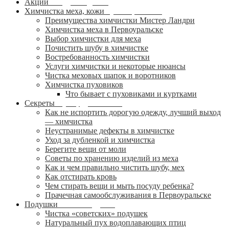
Акции
Каждую неделю!
Химчистка меха, кожи
Нужное, важное
Преимущества химчистки Мистер Ландри
Химчистка меха в Первоуральске
Выбор химчистки для меха
Почистить шубу в химчистке
Востребованность химчистки
Услуги химчистки и некоторые нюансы
Чистка меховых шапок и воротников
Химчистка пуховиков
Что бывает с пуховиками и куртками
Секреты
Шубы, дубленки…
Как не испортить дорогую одежду, лучший выход
— химчистка
Неустранимые дефекты в химчистке
Уход за дубленкой и химчистка
Берегите вещи от моли
Советы по хранению изделий из меха
Как и чем правильно чистить шубу, мех
Как отстирать кровь
Чем стирать вещи и мыть посуду ребенка?
Прачечная самообслуживания в Первоуральске
Подушки
Чистка подушек
Чистка «советских» подушек
Натуральный пух водоплавающих птиц