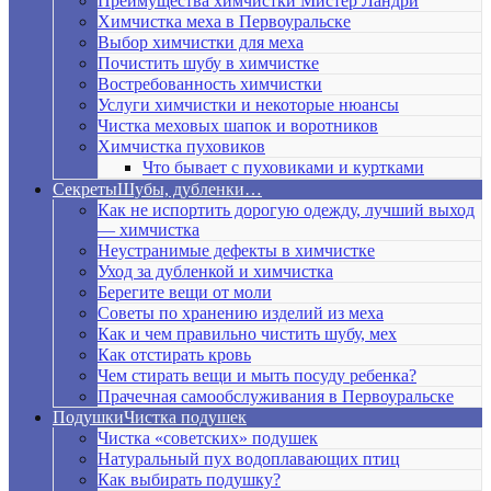
Преимущества химчистки Мистер Ландри
Химчистка меха в Первоуральске
Выбор химчистки для меха
Почистить шубу в химчистке
Востребованность химчистки
Услуги химчистки и некоторые нюансы
Чистка меховых шапок и воротников
Химчистка пуховиков
Что бывает с пуховиками и куртками
Секреты
Шубы, дубленки…
Как не испортить дорогую одежду, лучший выход
— химчистка
Неустранимые дефекты в химчистке
Уход за дубленкой и химчистка
Берегите вещи от моли
Советы по хранению изделий из меха
Как и чем правильно чистить шубу, мех
Как отстирать кровь
Чем стирать вещи и мыть посуду ребенка?
Прачечная самообслуживания в Первоуральске
Подушки
Чистка подушек
Чистка «советских» подушек
Натуральный пух водоплавающих птиц
Как выбирать подушку?